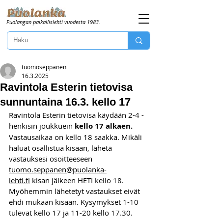
Puolangan paikallislehti vuodesta 1983.
tuomoseppanen
16.3.2025
Ravintola Esterin tietovisa
sunnuntaina 16.3. kello 17
Ravintola Esterin tietovisa käydään 2-4 -
henkisin joukkuein 
kello 17 alkaen. 
Vastausaikaa on kello 18 saakka. Mikäli 
haluat osallistua kisaan, lähetä 
vastauksesi osoitteeseen 
tuomo.seppanen@puolanka-
lehti.fi
 kisan jälkeen HETI kello 18. 
Myöhemmin lähetetyt vastaukset eivät 
ehdi mukaan kisaan. Kysymykset 1-10 
tulevat kello 17 ja 11-20 kello 17.30. 