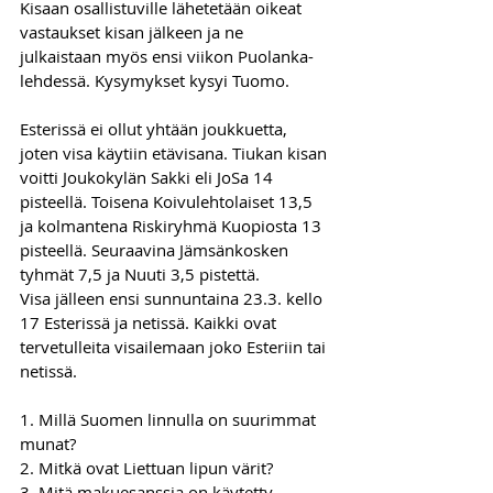
Kisaan osallistuville lähetetään oikeat 
vastaukset kisan jälkeen ja ne 
julkaistaan myös ensi viikon Puolanka-
lehdessä. Kysymykset kysyi Tuomo.
Esterissä ei ollut yhtään joukkuetta, 
joten visa käytiin etävisana. Tiukan kisan 
voitti Joukokylän Sakki eli JoSa 14 
pisteellä. Toisena Koivulehtolaiset 13,5 
ja kolmantena Riskiryhmä Kuopiosta 13 
pisteellä. Seuraavina Jämsänkosken 
tyhmät 7,5 ja Nuuti 3,5 pistettä.
Visa jälleen ensi sunnuntaina 23.3. kello 
17 Esterissä ja netissä. Kaikki ovat 
tervetulleita visailemaan joko Esteriin tai 
netissä.
1. Millä Suomen linnulla on suurimmat 
munat?
2. Mitkä ovat Liettuan lipun värit?
3. Mitä makuesanssia on käytetty 