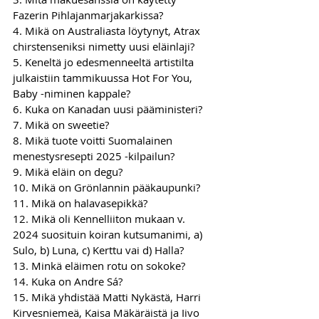
Fazerin Pihlajanmarjakarkissa?
4. Mikä on Australiasta löytynyt, Atrax 
chirstenseniksi nimetty uusi eläinlaji?
5. Keneltä jo edesmenneeltä artistilta 
julkaistiin tammikuussa Hot For You, 
Baby -niminen kappale?
6. Kuka on Kanadan uusi pääministeri?
7. Mikä on sweetie?
8. Mikä tuote voitti Suomalainen 
menestysresepti 2025 -kilpailun?
9. Mikä eläin on degu?
10. Mikä on Grönlannin pääkaupunki?
11. Mikä on halavasepikkä?
12. Mikä oli Kennelliiton mukaan v. 
2024 suosituin koiran kutsumanimi, a) 
Sulo, b) Luna, c) Kerttu vai d) Halla?
13. Minkä eläimen rotu on sokoke?
14. Kuka on Andre Sá?
15. Mikä yhdistää Matti Nykästä, Harri 
Kirvesniemeä, Kaisa Mäkäräistä ja Iivo 