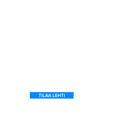
a
7
ein
 on
l
TILAA LEHTI