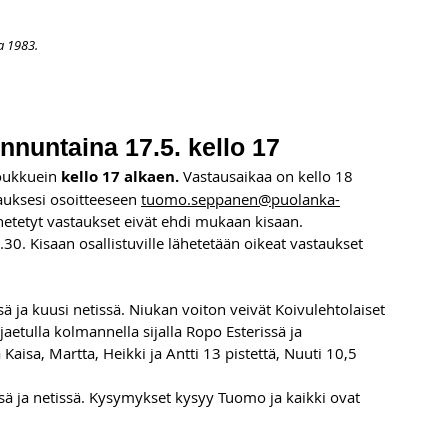
a 1983.
APAHTUMAT
LISÄÄ
ARKISTO
OSOITTEENMUUTOS
TI
unnuntaina 17.5. kello 17
oukkuein 
kello 17 alkaen. 
Vastausaikaa on kello 18 
tauksesi osoitteeseen 
tuomo.seppanen@puolanka-
etetyt vastaukset eivät ehdi mukaan kisaan. 
30. Kisaan osallistuville lähetetään oikeat vastaukset 
sä ja kuusi netissä. Niukan voiton veivät Koivulehtolaiset 
aetulla kolmannella sijalla Ropo Esterissä ja 
Kaisa, Martta, Heikki ja Antti 13 pistettä, Nuuti 10,5 
ssä ja netissä. Kysymykset kysyy Tuomo ja kaikki ovat 