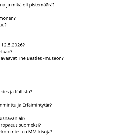
nna ja mikä oli pistemäärä?
imonen?
uu?
ä 12.5.2026?
etaan?
r avaavat The Beatles -museon?
des ja Kallisto?
anminttu ja Erfaimintytär?
isnavan ali?
europaeus suomeksi?
iekon miesten MM-kisoja?