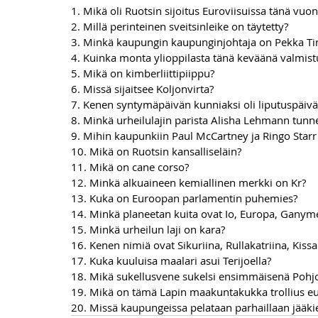
1. Mikä oli Ruotsin sijoitus Euroviisuissa tänä vuo
2. Millä perinteinen sveitsinleike on täytetty?
3. Minkä kaupungin kaupunginjohtaja on Pekka T
4. Kuinka monta ylioppilasta tänä keväänä valmist
5. Mikä on kimberliittipiippu?
6. Missä sijaitsee Koljonvirta?
7. Kenen syntymäpäivän kunniaksi oli liputuspäiv
8. Minkä urheilulajin parista Alisha Lehmann tunn
9. Mihin kaupunkiin Paul McCartney ja Ringo Star
10. Mikä on Ruotsin kansalliseläin?
11. Mikä on cane corso?
12. Minkä alkuaineen kemiallinen merkki on Kr?
13. Kuka on Euroopan parlamentin puhemies?
14. Minkä planeetan kuita ovat Io, Europa, Ganyme
15. Minkä urheilun laji on kara?
16. Kenen nimiä ovat Sikuriina, Rullakatriina, Kiss
17. Kuka kuuluisa maalari asui Terijoella?
18. Mikä sukellusvene sukelsi ensimmäisenä Pohjo
19. Mikä on tämä Lapin maakuntakukka trollius 
20. Missä kaupungeissa pelataan parhaillaan jääk