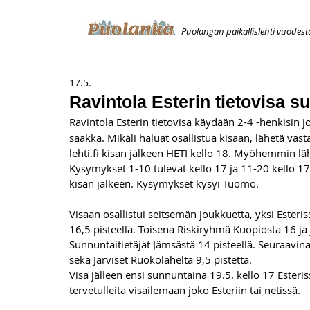
Puolangan paikallislehti vuodest
ETUSIVU
ILMOITUKSET
AVOIMUUSILMOITUS
T
17.5.
Ravintola Esterin tietovisa s
Ravintola Esterin tietovisa käydään 2-4 -henkisin j
saakka. Mikäli haluat osallistua kisaan, lähetä vas
lehti.fi
 kisan jälkeen HETI kello 18. Myöhemmin läh
Kysymykset 1-10 tulevat kello 17 ja 11-20 kello 17.
kisan jälkeen. Kysymykset kysyi Tuomo.
Visaan osallistui seitsemän joukkuetta, yksi Esteris
16,5 pisteellä. Toisena Riskiryhmä Kuopiosta 16 ja j
Sunnuntaitietäjät Jämsästä 14 pisteellä. Seuraavina 
sekä Järviset Ruokolahelta 9,5 pistettä. 
Visa jälleen ensi sunnuntaina 19.5. kello 17 Esteri
tervetulleita visailemaan joko Esteriin tai netissä.