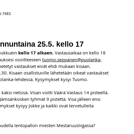
a 1983.
APAHTUMAT
LISÄÄ
ARKISTO
OSOITTEENMUUTOS
TI
unnuntaina 25.5. kello 17
oukkuein 
kello 17 alkaen. 
Vastausaikaa on kello 18 
tauksesi osoitteeseen 
tuomo.seppanen@puolanka-
etetyt vastaukset eivät ehdi mukaan kisaan. 
30. Kisaan osallistuville lähetetään oikeat vastaukset 
Puolanka-lehdessä. Kysymykset kysyi Tuomo.
 kaksi netissä. Visan voitti Väärä Vastaus 14 pisteellä. 
ämsänkosken tyhmät 9 pistettä. Visa jälleen ensi 
mykset kysyy Jokke ja kaikki ovat tervetulleita 
udella lentopallon miesten Mestaruusliigassa?