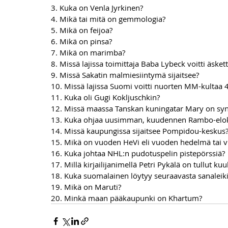
3. Kuka on Venla Jyrkinen?
4. Mikä tai mitä on gemmologia?
5. Mikä on feijoa?
6. Mikä on pinsa?
7. Mikä on marimba?
8. Missä lajissa toimittaja Baba Lybeck voitti äske
9. Missä Sakatin malmiesiintymä sijaitsee?
10. Missä lajissa Suomi voitti nuorten MM-kultaa 
11. Kuka oli Gugi Kokljuschkin?
12. Missä maassa Tanskan kuningatar Mary on syn
13. Kuka ohjaa uusimman, kuudennen Rambo-elo
14. Missä kaupungissa sijaitsee Pompidou-keskus
15. Mikä on vuoden HeVi eli vuoden hedelmä tai 
16. Kuka johtaa NHL:n pudotuspelin pistepörssiä?
17. Millä kirjailijanimellä Petri Pykälä on tullut kuu
18. Kuka suomalainen löytyy seuraavasta sanaleiki
19. Mikä on Maruti?
20. Minkä maan pääkaupunki on Khartum?