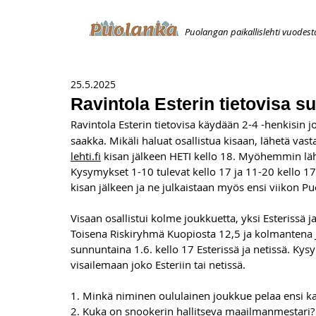
Puolangan paikallislehti vuodest
ETUSIVU
ILMOITUKSET
AVOIMUUSILMOITUS
T
25.5.2025
Ravintola Esterin tietovisa s
Ravintola Esterin tietovisa käydään 2-4 -henkisin j
saakka. Mikäli haluat osallistua kisaan, lähetä vas
lehti.fi
 kisan jälkeen HETI kello 18. Myöhemmin läh
Kysymykset 1-10 tulevat kello 17 ja 11-20 kello 17.
kisan jälkeen ja ne julkaistaan myös ensi viikon 
Visaan osallistui kolme joukkuetta, yksi Esterissä ja
Toisena Riskiryhmä Kuopiosta 12,5 ja kolmantena J
sunnuntaina 1.6. kello 17 Esterissä ja netissä. Kysy
visailemaan joko Esteriin tai netissä.
1. Minkä niminen oululainen joukkue pelaa ensi ka
2. Kuka on snookerin hallitseva maailmanmestari?