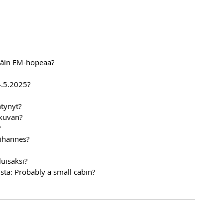
ttäin EM-hopeaa?
4.5.2025?
tynyt?
kuvan?
?
vihannes?
luisaksi?
stä: Probably a small cabin?