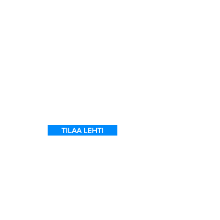
a
7
ein
 on
l
TILAA LEHTI