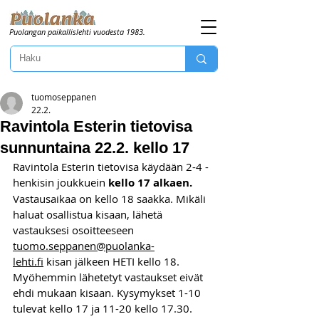
Puolangan paikallislehti vuodesta 1983.
tuomoseppanen
22.2.
Ravintola Esterin tietovisa
sunnuntaina 22.2. kello 17
Ravintola Esterin tietovisa käydään 2-4 -
henkisin joukkuein 
kello 17 alkaen. 
Vastausaikaa on kello 18 saakka. Mikäli 
haluat osallistua kisaan, lähetä 
vastauksesi osoitteeseen 
tuomo.seppanen@puolanka-
lehti.fi
 kisan jälkeen HETI kello 18. 
Myöhemmin lähetetyt vastaukset eivät 
ehdi mukaan kisaan. Kysymykset 1-10 
tulevat kello 17 ja 11-20 kello 17.30. 