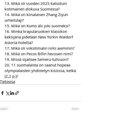
13. Mikä oli vuoden 2025 katsotuin 
kotimainen elokuva Suomessa?
14. Mikä on kiinalaisen Zhang Ziyun 
urheilulaji?
15. Mikä on Kumo älv joki suomeksi?
16. Minkä krapularuokien klassikon 
keksijänä pidetään New Yorkin Waldorf 
Astoria-hotellia?
17. Mikä oli viiksitimalin nimi aiemmin?
18. Mikä on Pecos Billin hevosen nimi?
19. Missä sijaitsee Semeru-tulivuori?
20. 11 suomalaista on saanut hopeaa 
olympialaisten yhdistetyn kisoissa, ketkä 
(2,2 p.)?
Tietovisa