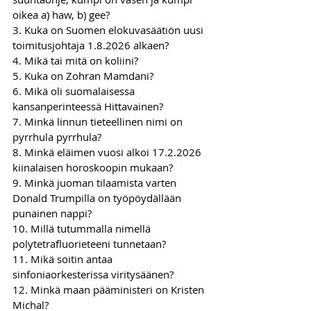
oikea a) haw, b) gee?
3. Kuka on Suomen elokuvasäätiön uusi 
toimitusjohtaja 1.8.2026 alkaen?
4. Mikä tai mitä on koliini?
5. Kuka on Zohran Mamdani?
6. Mikä oli suomalaisessa 
kansanperinteessä Hittavainen?
7. Minkä linnun tieteellinen nimi on 
pyrrhula pyrrhula?
8. Minkä eläimen vuosi alkoi 17.2.2026 
kiinalaisen horoskoopin mukaan?
9. Minkä juoman tilaamista varten 
Donald Trumpilla on työpöydällään 
punainen nappi?
10. Millä tutummalla nimellä 
polytetrafluorieteeni tunnetaan?
11. Mikä soitin antaa 
sinfoniaorkesterissa viritysäänen?
12. Minkä maan pääministeri on Kristen 
Michal?