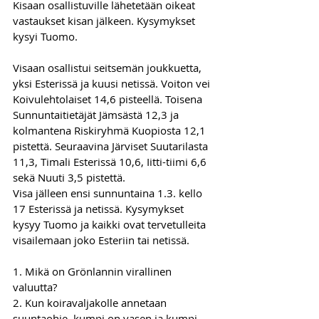
Kisaan osallistuville lähetetään oikeat 
vastaukset kisan jälkeen. Kysymykset 
kysyi Tuomo.
Visaan osallistui seitsemän joukkuetta, 
yksi Esterissä ja kuusi netissä. Voiton vei 
Koivulehtolaiset 14,6 pisteellä. Toisena 
Sunnuntaitietäjät Jämsästä 12,3 ja 
kolmantena Riskiryhmä Kuopiosta 12,1 
pistettä. Seuraavina Järviset Suutarilasta 
11,3, Timali Esterissä 10,6, Iitti-tiimi 6,6 
sekä Nuuti 3,5 pistettä.
Visa jälleen ensi sunnuntaina 1.3. kello 
17 Esterissä ja netissä. Kysymykset 
kysyy Tuomo ja kaikki ovat tervetulleita 
visailemaan joko Esteriin tai netissä.
1. Mikä on Grönlannin virallinen 
valuutta?
2. Kun koiravaljakolle annetaan 
suuntaohje, kumpi on vasen ja kumpi 