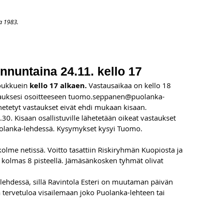
a 1983.
APAHTUMAT
LISÄÄ
ARKISTO
OSOITTEENMUUTOS
TI
unnuntaina 24.11. kello 17
oukkuein 
kello 17 alkaen. 
Vastausaikaa on kello 18 
tauksesi osoitteeseen 
tuomo.seppanen@puolanka-
etetyt vastaukset eivät ehdi mukaan kisaan. 
30. Kisaan osallistuville lähetetään oikeat vastaukset 
Puolanka-lehdessä. Kysymykset kysyi Tuomo.
a kolme netissä. Voitto tasattiin Riskiryhmän Kuopiosta ja 
li kolmas 8 pisteellä. Jämäsänkosken tyhmät olivat 
lehdessä, sillä Ravintola Esteri on muutaman päivän 
a tervetuloa visailemaan joko Puolanka-lehteen tai 