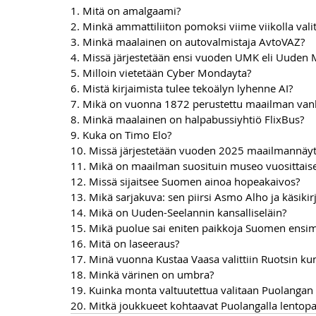
1. Mitä on amalgaami?
2. Minkä ammattiliiton pomoksi viime viikolla valit
3. Minkä maalainen on autovalmistaja AvtoVAZ?
4. Missä järjestetään ensi vuoden UMK eli Uuden M
5. Milloin vietetään Cyber Mondayta?
6. Mistä kirjaimista tulee tekoälyn lyhenne AI?
7. Mikä on vuonna 1872 perustettu maailman vanh
8. Minkä maalainen on halpabussiyhtiö FlixBus?
9. Kuka on Timo Elo?
10. Missä järjestetään vuoden 2025 maailmannäyt
11. Mikä on maailman suosituin museo vuosittaise
12. Missä sijaitsee Suomen ainoa hopeakaivos?
13. Mikä sarjakuva: sen piirsi Asmo Alho ja käsikirj
14. Mikä on Uuden-Seelannin kansalliseläin?
15. Mikä puolue sai eniten paikkoja Suomen ensi
16. Mitä on laseeraus?
17. Minä vuonna Kustaa Vaasa valittiin Ruotsin ku
18. Minkä värinen on umbra?
19. Kuinka monta valtuutettua valitaan Puolangan
20. Mitkä joukkueet kohtaavat Puolangalla lentopa