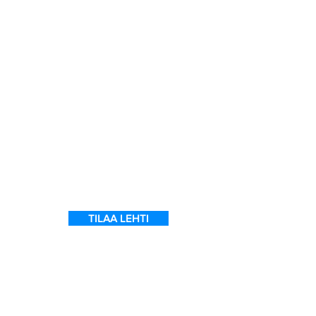
a
7
ein
 on
l
TILAA LEHTI