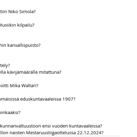
tiin Niko Simola?
usiikin kilpailu?
in kansallispuisto?
tely?
lla kävijämäärällä mitattuna?
oitti Mika Waltari?
mmäisissä eduskuntavaaleissa 1907?
ninkaaksi?
 kunnanvaltuustoon ensi vuoden kuntavaaleissa?
llon naisten Mestaruusliigaottelussa 22.12.2024?