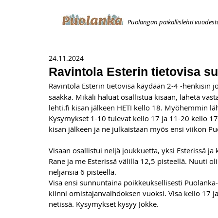
Puolangan paikallislehti vuodest
ETUSIVU
ILMOITUKSET
AVOIMUUSILMOITUS
T
24.11.2024
Ravintola Esterin tietovisa s
Ravintola Esterin tietovisa käydään 2-4 -henkisin j
saakka. Mikäli haluat osallistua kisaan, lähetä vas
lehti.fi
 kisan jälkeen HETI kello 18. Myöhemmin läh
Kysymykset 1-10 tulevat kello 17 ja 11-20 kello 17.
kisan jälkeen ja ne julkaistaan myös ensi viikon 
Visaan osallistui neljä joukkuetta, yksi Esterissä j
Rane ja me Esterissä välilla 12,5 pisteellä. Nuuti o
neljänsiä 6 pisteellä.
Visa ensi sunnuntaina poikkeuksellisesti Puolanka-
kiinni omistajanvaihdoksen vuoksi. Visa kello 17 j
netissä. Kysymykset kysyy Jokke.