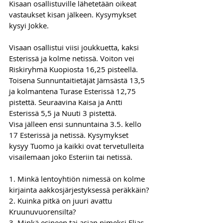
Kisaan osallistuville lähetetään oikeat 
vastaukset kisan jälkeen. Kysymykset 
kysyi Jokke.
Visaan osallistui viisi joukkuetta, kaksi 
Esterissä ja kolme netissä. Voiton vei 
Riskiryhmä Kuopiosta 16,25 pisteellä. 
Toisena Sunnuntaitietäjät Jämsästä 13,5 
ja kolmantena Turase Esterissä 12,75 
pistettä. Seuraavina Kaisa ja Antti 
Esterissä 5,5 ja Nuuti 3 pistettä.
Visa jälleen ensi sunnuntaina 3.5. kello 
17 Esterissä ja netissä. Kysymykset 
kysyy Tuomo ja kaikki ovat tervetulleita 
visailemaan joko Esteriin tai netissä.
1. Minkä lentoyhtiön nimessä on kolme 
kirjainta aakkosjärjestyksessä peräkkäin?
2. Kuinka pitkä on juuri avattu 
Kruunuvuorensilta? 
3. Minkä esineen tai asian nimeksi Elias 