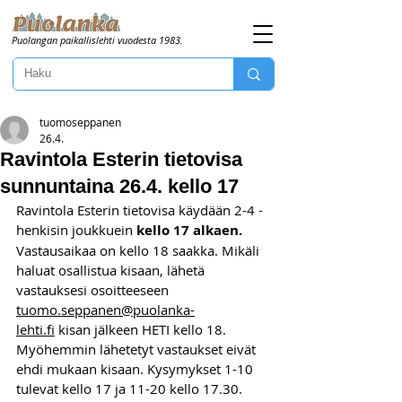
Puolangan paikallislehti vuodesta 1983.
tuomoseppanen
26.4.
Ravintola Esterin tietovisa
sunnuntaina 26.4. kello 17
Ravintola Esterin tietovisa käydään 2-4 -
henkisin joukkuein 
kello 17 alkaen. 
Vastausaikaa on kello 18 saakka. Mikäli 
haluat osallistua kisaan, lähetä 
vastauksesi osoitteeseen 
tuomo.seppanen@puolanka-
lehti.fi
 kisan jälkeen HETI kello 18. 
Myöhemmin lähetetyt vastaukset eivät 
ehdi mukaan kisaan. Kysymykset 1-10 
tulevat kello 17 ja 11-20 kello 17.30. 