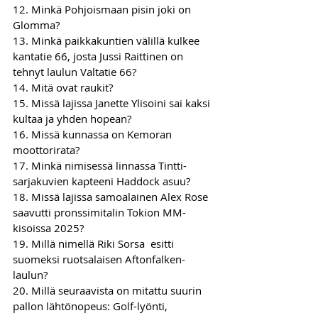
12. Minkä Pohjoismaan pisin joki on 
Glomma?
13. Minkä paikkakuntien välillä kulkee 
kantatie 66, josta Jussi Raittinen on 
tehnyt laulun Valtatie 66? 
14. Mitä ovat raukit? 
15. Missä lajissa Janette Ylisoini sai kaksi 
kultaa ja yhden hopean? 
16. Missä kunnassa on Kemoran 
moottorirata? 
17. Minkä nimisessä linnassa Tintti-
sarjakuvien kapteeni Haddock asuu? 
18. Missä lajissa samoalainen Alex Rose 
saavutti pronssimitalin Tokion MM-
kisoissa 2025? 
19. Millä nimellä Riki Sorsa  esitti 
suomeksi ruotsalaisen Aftonfalken-
laulun?  
20. Millä seuraavista on mitattu suurin 
pallon lähtönopeus: Golf-lyönti, 