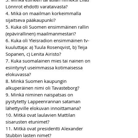
Lönnrot ehdotti varataivasta? 
4. Mikä on maailman korkeimmalla 
sijaitseva pääkaupunki? 
5. Kuka oli Suomen ensimmäinen rallin 
(epävirallinen) maailmanmestari? 
6. Kuka oli Yleisradion ensimmäinen tv-
kuuluttaja: a) Tuula Rosenqvist, b) Teija 
Sopanen, c) Lenita Airisto?  
7. Kuka suomalainen mies tai nainen on 
esiintynyt useimmassa kotimaisessa 
elokuvassa? 
8. Minkä Suomen kaupungin 
alkuperäinen nimi oli Tavasteborg? 
9. Minkä niminen naispatsas on 
pystytetty Lappeenrannan sataman 
lähettyville elokuvan innoittamana? 
10. Mitkä ovat laulavien Mattilan 
sisarusten etunimet? 
11. Mitkä ovat presidentti Alexander 
Stubbin lasten nimet? 