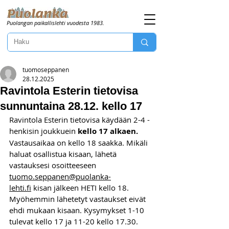
Puolangan paikallislehti vuodesta 1983.
tuomoseppanen
28.12.2025
Ravintola Esterin tietovisa
sunnuntaina 28.12. kello 17
Ravintola Esterin tietovisa käydään 2-4 -
henkisin joukkuein 
kello 17 alkaen. 
Vastausaikaa on kello 18 saakka. Mikäli 
haluat osallistua kisaan, lähetä 
vastauksesi osoitteeseen 
tuomo.seppanen@puolanka-
lehti.fi
 kisan jälkeen HETI kello 18. 
Myöhemmin lähetetyt vastaukset eivät 
ehdi mukaan kisaan. Kysymykset 1-10 
tulevat kello 17 ja 11-20 kello 17.30. 