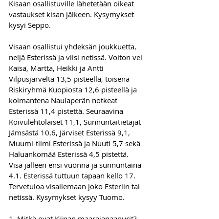
Kisaan osallistuville lähetetään oikeat 
vastaukset kisan jälkeen. Kysymykset 
kysyi Seppo.
Visaan osallistui yhdeksän joukkuetta, 
neljä Esterissä ja viisi netissä. Voiton vei 
Kaisa, Martta, Heikki ja Antti 
Vilpusjärveltä 13,5 pisteellä, toisena 
Riskiryhmä Kuopiosta 12,6 pisteellä ja 
kolmantena Naulaperän notkeat 
Esterissä 11,4 pistettä. Seuraavina 
Koivulehtolaiset 11,1, Sunnuntaitietäjät 
Jämsästä 10,6, Järviset Esterissä 9,1, 
Muumi-tiimi Esterissä ja Nuuti 5,7 sekä 
Haluankomää Esterissä 4,5 pistettä.
Visa jälleen ensi vuonna ja sunnuntaina 
4.1. Esterissä tuttuun tapaan kello 17. 
Tervetuloa visailemaan joko Esteriin tai 
netissä. Kysymykset kysyy Tuomo.
1. Mitkä ovat Kiinan maarajanaapurit?