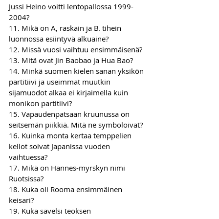
Jussi Heino voitti lentopallossa 1999-
2004?
11. Mikä on A, raskain ja B. tihein 
luonnossa esiintyvä alkuaine?
12. Missä vuosi vaihtuu ensimmäisenä?
13. Mitä ovat Jin Baobao ja Hua Bao?
14. Minkä suomen kielen sanan yksikön 
partitiivi ja useimmat muutkin 
sijamuodot alkaa ei kirjaimella kuin 
monikon partitiivi?
15. Vapaudenpatsaan kruunussa on 
seitsemän piikkiä. Mitä ne symboloivat?
16. Kuinka monta kertaa temppelien 
kellot soivat Japanissa vuoden 
vaihtuessa?
17. Mikä on Hannes-myrskyn nimi 
Ruotsissa?
18. Kuka oli Rooma ensimmäinen 
keisari?
19. Kuka sävelsi teoksen 