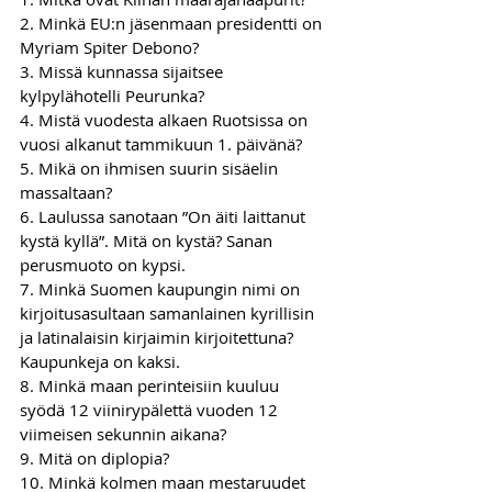
2. Minkä EU:n jäsenmaan presidentti on 
Myriam Spiter Debono?
3. Missä kunnassa sijaitsee 
kylpylähotelli Peurunka?
4. Mistä vuodesta alkaen Ruotsissa on 
vuosi alkanut tammikuun 1. päivänä?
5. Mikä on ihmisen suurin sisäelin 
massaltaan?
6. Laulussa sanotaan ”On äiti laittanut 
kystä kyllä”. Mitä on kystä? Sanan 
perusmuoto on kypsi.
7. Minkä Suomen kaupungin nimi on 
kirjoitusasultaan samanlainen kyrillisin 
ja latinalaisin kirjaimin kirjoitettuna? 
Kaupunkeja on kaksi.
8. Minkä maan perinteisiin kuuluu 
syödä 12 viinirypälettä vuoden 12 
viimeisen sekunnin aikana?
9. Mitä on diplopia?
10. Minkä kolmen maan mestaruudet 