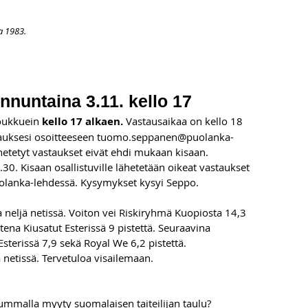
a 1983.
APAHTUMAT
LISÄÄ
ARKISTO
OSOITTEENMUUTOS
TI
unnuntaina 3.11. kello 17
oukkuein 
kello 17 alkaen. 
Vastausaikaa on kello 18 
tauksesi osoitteeseen 
tuomo.seppanen@puolanka-
etetyt vastaukset eivät ehdi mukaan kisaan. 
30. Kisaan osallistuville lähetetään oikeat vastaukset 
Puolanka-lehdessä. Kysymykset kysyi Seppo.
ja neljä netissä. Voiton vei Riskiryhmä Kuopiosta 14,3 
tena Kiusatut Esterissä 9 pistettä. Seuraavina 
terissä 7,9 sekä Royal We 6,2 pistettä.
ja netissä. Tervetuloa visailemaan.
mmalla myyty suomalaisen taiteilijan taulu?