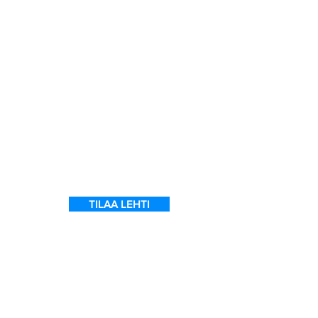
a
7
ein
 on
l
TILAA LEHTI