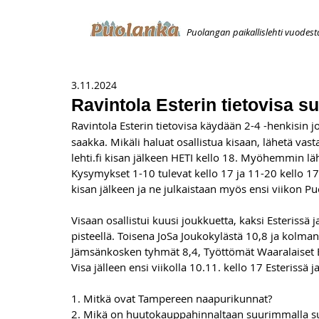
Puolangan paikallislehti vuodest
ETUSIVU
ILMOITUKSET
AVOIMUUSILMOITUS
T
3.11.2024
Ravintola Esterin tietovisa s
Ravintola Esterin tietovisa käydään 2-4 -henkisin j
saakka. Mikäli haluat osallistua kisaan, lähetä vas
lehti.fi
 kisan jälkeen HETI kello 18. Myöhemmin läh
Kysymykset 1-10 tulevat kello 17 ja 11-20 kello 17.
kisan jälkeen ja ne julkaistaan myös ensi viikon 
Visaan osallistui kuusi joukkuetta, kaksi Esterissä 
pisteellä. Toisena JoSa Joukokylästä 10,8 ja kolman
Jämsänkosken tyhmät 8,4, Työttömät Waaralaiset Es
Visa jälleen ensi viikolla 10.11. kello 17 Esterissä 
1. Mitkä ovat Tampereen naapurikunnat?
2. Mikä on huutokauppahinnaltaan suurimmalla su