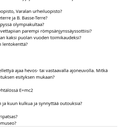
opisto, Varalan urheiluopisto?
erre ja B. Basse-Terre?
ypyssä olympiakultaa?
avettapiian parempi römpsänjynssäyssottiisi?
aan kaksi puolan vuoden toimikaudeksi?
 lentokenttä?
llettyä ajaa hevos- tai vastaavalla ajoneuvolla. Mitkä 
llituksen esityksen mukaan?
a yhtälössä E=mc2
n ja kuun kulkua ja synnyttää outouksia?
ripatsas?
demuseo?