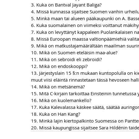
3. Kuka on Bantval Jayant Baliga?
4. Missä kunnassa sijaitsee Suomen vanhin urheilu
5. Minkä maan tai alueen pääkaupunki on A. Basset
6. Kuka suomalainen on viimeksi voittanut mäkih
7. Kuka on levyttänyt kappaleen Puolankalaisen n
8. Missä Euroopan maassa valtionpäämiehiä valit
9. Mikä on matkustajamäärältään maailman suurin
10. Mikä on Suomen eteläisin maa-alue?
11. Mikä on sebroidi eli zebroidi?
12. Mikä on endoskooppi?
13. 
Järjestyslain 15 §:n mukaan kuntopolulla on kie
muut viisi eläintä rinnastetaan tässä hevoseen ha
14. Mikä on metsänemä?
15. 
Mitä C-kirjain tarkoittaa Einsteinin tunnetuss
16. Mikä on kuolemankello?
17. Kuka Kalevalassa käskee säätä, säätää auringo
18. Kuka on Han Kang?
19. Minkä lajin kiertopalkinto Suomessa on Pantte
20. Missä kaupungissa sijaitsee Sara Hildénin tai