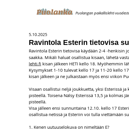
Puolangan paikallislehti vuodest
ETUSIVU
ILMOITUKSET
AVOIMUUSILMOITUS
T
5.10.2025
Ravintola Esterin tietovisa s
Ravintola Esterin tietovisa käydään 2-4 -henkisin j
saakka. Mikäli haluat osallistua kisaan, lähetä vas
lehti.fi
 kisan jälkeen HETI kello 18. Myöhemmin läh
Kysymykset 1-10 tulevat kello 17 ja 11-20 kello 17.
kisan jälkeen ja ne julkaistaan myös ensi viikon 
Visaan osallistui neljä joukkuetta, yksi Esterissä j
pisteellä. Toisena Nälsy Esterissä 13,5 ja kolmas J
pisteellä.
Visa jälleen ensi sunnuntaina 12.10. kello 17 Ester
osallistua netissä ja Esteriin voi tulla viettämään 
1. Kenen uutuuselokuva on nimeltään E?