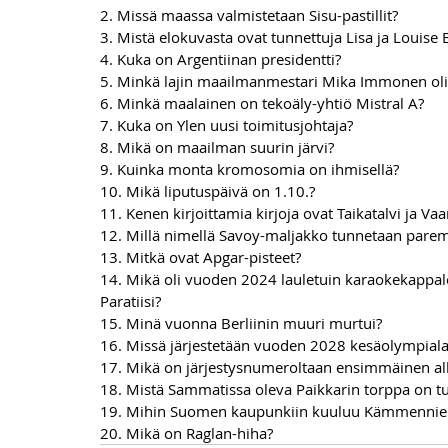
2. Missä maassa valmistetaan Sisu-pastillit?
3. Mistä elokuvasta ovat tunnettuja Lisa ja Louise
4. Kuka on Argentiinan presidentti?
5. Minkä lajin maailmanmestari Mika Immonen oli
6. Minkä maalainen on tekoäly-yhtiö Mistral A?
7. Kuka on Ylen uusi toimitusjohtaja?
8. Mikä on maailman suurin järvi?
9. Kuinka monta kromosomia on ihmisellä?
10. Mikä liputuspäivä on 1.10.?
11. Kenen kirjoittamia kirjoja ovat Taikatalvi ja Va
12. Millä nimellä Savoy-maljakko tunnetaan pare
13. Mitkä ovat Apgar-pisteet?
14. Mikä oli vuoden 2024 lauletuin karaokekappale;
Paratiisi?
15. Minä vuonna Berliinin muuri murtui?
16. Missä järjestetään vuoden 2028 kesäolympiala
17. Mikä on järjestysnumeroltaan ensimmäinen al
18. Mistä Sammatissa oleva Paikkarin torppa on t
19. Mihin Suomen kaupunkiin kuuluu Kämmennie
20. Mikä on Raglan-hiha?