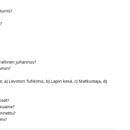
 Burns?
?
arallinen juhannus?
mmin?
 a) Levoton Tuhkimo, b) Lapin kesä, c) Matkustaja, d) 
iset?
kuaine?
unnettu?
mi?