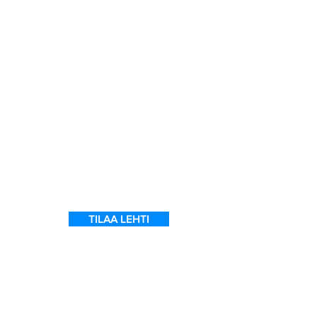
a
7
ein
 on
l
TILAA LEHTI