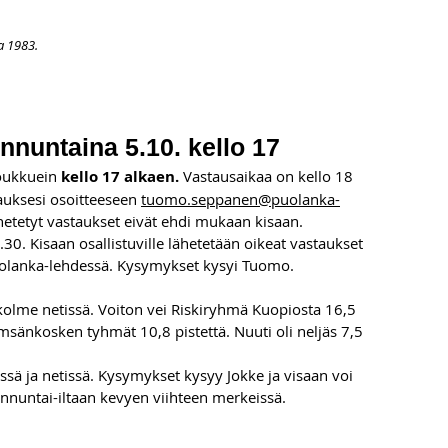
a 1983.
APAHTUMAT
LISÄÄ
ARKISTO
OSOITTEENMUUTOS
TI
unnuntaina 5.10. kello 17
oukkuein 
kello 17 alkaen. 
Vastausaikaa on kello 18 
tauksesi osoitteeseen 
tuomo.seppanen@puolanka-
etetyt vastaukset eivät ehdi mukaan kisaan. 
30. Kisaan osallistuville lähetetään oikeat vastaukset 
Puolanka-lehdessä. Kysymykset kysyi Tuomo.
a kolme netissä. Voiton vei Riskiryhmä Kuopiosta 16,5 
ämsänkosken tyhmät 10,8 pistettä. Nuuti oli neljäs 7,5 
issä ja netissä. Kysymykset kysyy Jokke ja visaan voi 
sunnuntai-iltaan kevyen viihteen merkeissä. 