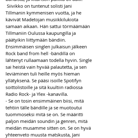
 Siivikko on tuntenut solisti Jani 
Tillmanin kymmenisen vuotta, ja he 
kävivät Madetojan musiikkilukiota 
samaan aikaan. Hän sattui törmäämään 
Tillmaniin Oulussa kaupungilla ja 
päätyikin liittymään bändiin. 
Ensimmäisen singlen julkaisun jälkeen 
Rock band from hell -bändillä on 
lähtenyt rullaamaan todella hyvin. Single 
sai heistä vain hyvää palautetta, ja sen 
leviäminen tuli heille myös hieman 
yllätyksenä. Se pääsi isoille Spotifyn 
soittolistoille ja sitä kuultiin radiossa 
Radio Rock- ja Ylex -kanavilla. 
- Se on tosin ensimmäinen biisi, mitä 
tehtiin tälle bändille ja se muotoutui 
tuommoseksi mitä se on. Se määritti 
paljon meidän soundin ja genren, mitä 
meidän musamme sitten on. Se on hyvä 
yhteenveto muusta matskusta, Jani 