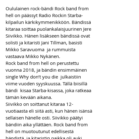
Oululainen rock-bändi Rock band from 
hell on päässyt Radio Rockin Starba-
kilpailun kärkikymmenikköön. Bändissä 
kitaraa soittaa puolankalaisjuurinen Jere 
Siivikko. Hänen lisäkseen bändissä ovat 
solisti ja kitaristi Jani Tillman, basisti 
Mikko Saravuoma  ja rummuista 
vastaava Mikko Nykänen.
Rock band from hell on perustettu 
vuonna 2018, ja bändin ensimmäinen 
single Why don’t you die  julkaistiin 
viime vuoden syyskuussa. Tällä biisillä 
bändi  kisaa Starba-kisassa, joka ratkeaa 
tämän kevään aikana. 
Siivikko on soittanut kitaraa 12-
vuotiaasta eli siitä asti, kun hänen isänsä 
sellaisen hänelle osti. Siivikko päätyi 
bändiin aika yllättäen. Rock band from 
hell on muotoutunut edellisestä 
bändistä, ja kitaristin paikka oli auki.