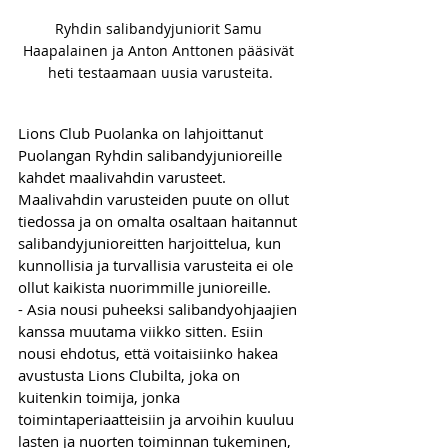
Ryhdin salibandyjuniorit Samu 
Haapalainen ja Anton Anttonen pääsivät 
heti testaamaan uusia varusteita.
Lions Club Puolanka on lahjoittanut 
Puolangan Ryhdin salibandyjunioreille 
kahdet maalivahdin varusteet. 
Maalivahdin varusteiden puute on ollut 
tiedossa ja on omalta osaltaan haitannut 
salibandyjunioreitten harjoittelua, kun 
kunnollisia ja turvallisia varusteita ei ole 
ollut kaikista nuorimmille junioreille.
- Asia nousi puheeksi salibandyohjaajien 
kanssa muutama viikko sitten. Esiin 
nousi ehdotus, että voitaisiinko hakea 
avustusta Lions Clubilta, joka on 
kuitenkin toimija, jonka 
toimintaperiaatteisiin ja arvoihin kuuluu 
lasten ja nuorten toiminnan tukeminen, 