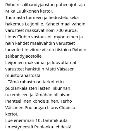
Ryhdin salibandyjaoston puheenjohtaja 
Mika Luukkonen kertoi.
Tuumasta toimeen ja tiedustelu sekä 
hakemus Leijonille. Kahdet maalivahdin 
varusteet maksavat noin 700 euroa. 
Lions Clubin vastaus oli myönteinen ja 
näin kahdet maalivahdin varusteet 
luovutettiin viime viikon tiistaina Ryhdin 
salibandyjaostolle.
Leijonien maksamat ja luovuttamat 
varusteet hankittiin Matti Väisäsen 
muistorahastosta. 
- Tämä rahasto on tarkoitettu 
puolankalaisten lasten liikunnan 
tukemiseen ja tämähän oli aivan 
ihanteellinen kohde siihen, Terho 
Väisänen Puolangan Lions Clubista 
kertoi.
Lue enemmän 10. tammikuuta 
ilmestyneestä Puolanka-lehdestä.