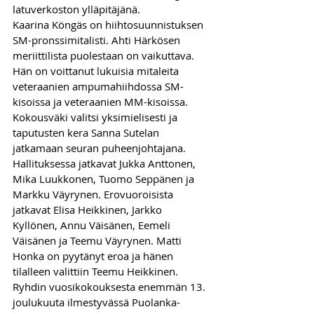
latuverkoston ylläpitäjänä.
Kaarina Köngäs on hiihtosuunnistuksen 
SM-pronssimitalisti. Ahti Härkösen 
meriittilista puolestaan on vaikuttava. 
Hän on voittanut lukuisia mitaleita 
veteraanien ampumahiihdossa SM-
kisoissa ja veteraanien MM-kisoissa. 
Kokousväki valitsi yksimielisesti ja 
taputusten kera Sanna Sutelan 
jatkamaan seuran puheenjohtajana. 
Hallituksessa jatkavat Jukka Anttonen, 
Mika Luukkonen, Tuomo Seppänen ja 
Markku Väyrynen. Erovuoroisista 
jatkavat Elisa Heikkinen, Jarkko 
Kyllönen, Annu Väisänen, Eemeli 
Väisänen ja Teemu Väyrynen. Matti 
Honka on pyytänyt eroa ja hänen 
tilalleen valittiin Teemu Heikkinen.
Ryhdin vuosikokouksesta enemmän 13. 
joulukuuta ilmestyvässä Puolanka-