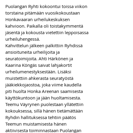
Puolangan Ryhti kokoontui toissa viikon 
torstaina pitämään vuosikokoustaan 
Honkavaaran urheilukeskuksen 
kahvioon. Paikalla oli toistakymmentä 
jäsentä ja kokousta vietettiin leppoisassa 
urheiluhengessä.
Kahvittelun jälkeen palkittiin Ryhdissä 
ansioituneita urheilijoita ja 
seuratoimijoita. Ahti Härkönen ja 
Kaarina Köngäs saivat lahjakortit 
urheilumenestyksestään. Lisäksi 
muistettiin ahkerasta seuratyöstä 
jääkiekkojaostoa, joka viime kaudella 
piti huolta Honka Areenan saamisesta 
käyttökuntoon ja jään huoltamisesta. 
Teemu Väyrynen puolestaan yllätettiin 
kokouksessa, sillä hänen tietämättään 
Ryhdin hallituksessa tehtiin päätös 
Teemun muistamisesta hänen 
aktiivisesta toiminnastaan Puolangan 