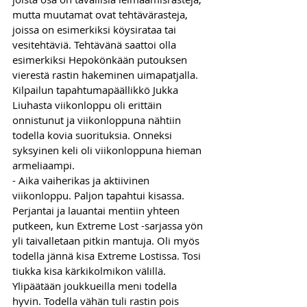
mutta muutamat ovat tehtävärasteja, 
joissa on esimerkiksi köysirataa tai 
vesitehtäviä. Tehtävänä saattoi olla 
esimerkiksi Hepokönkään putouksen 
vierestä rastin hakeminen uimapatjalla. 
Kilpailun tapahtumapäällikkö Jukka 
Liuhasta viikonloppu oli erittäin 
onnistunut ja viikonloppuna nähtiin 
todella kovia suorituksia. Onneksi 
syksyinen keli oli viikonloppuna hieman 
armeliaampi. 
- Aika vaiherikas ja aktiivinen 
viikonloppu. Paljon tapahtui kisassa. 
Perjantai ja lauantai mentiin yhteen 
putkeen, kun Extreme Lost -sarjassa yön 
yli taivalletaan pitkin mantuja. Oli myös 
todella jännä kisa Extreme Lostissa. Tosi 
tiukka kisa kärkikolmikon välillä. 
Ylipäätään joukkueilla meni todella 
hyvin. Todella vähän tuli rastin pois 