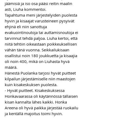
jäämisiä ja iso osa pääsi reitin maalin 
asti, Liuha kommentoi. 
Tapahtuma meni järjestelyiden puolesta 
hyvin ja kisaajat varusteineen pysyivät 
ehjinä eli niin sanottuja 
evakuointinoutoja tai auttamisnoutoja ei 
tarvinnut tehdä paljoa. Liuha kertoi, että 
niitä tehtiin oikeastaan poikkeuksellisen 
vähän tänä vuonna. Seikkailukisaan 
osallistui noin 180 joukkuetta ja kisaajia 
oli noin 400, mikä on Liuhasta hyvä 
määrä. 
Hänestä Puolanka tarjosi hyvät puitteet 
kilpailun järjestämiselle niin maastojen 
kuin kisakeskuksen puolesta. 
- Hyvät puitteet. Kisakeskuksessa 
Honkavaarassa oli käytännössä tällaisen 
kisan kannalta lähes kaikki. Honka 
Areena oli hyvä paikka järjestää ruokailu 
ja kentällä majoitus toimi hyvin. 