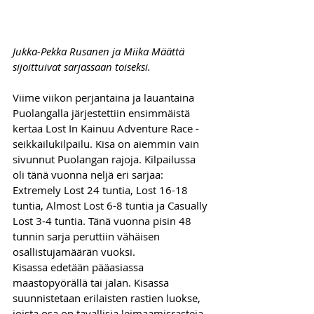
Jukka-Pekka Rusanen ja Miika Määttä 
sijoittuivat sarjassaan toiseksi. 
Viime viikon perjantaina ja lauantaina 
Puolangalla järjestettiin ensimmäistä 
kertaa Lost In Kainuu Adventure Race -
seikkailukilpailu. Kisa on aiemmin vain 
sivunnut Puolangan rajoja. Kilpailussa 
oli tänä vuonna neljä eri sarjaa: 
Extremely Lost 24 tuntia, Lost 16-18 
tuntia, Almost Lost 6-8 tuntia ja Casually 
Lost 3-4 tuntia. Tänä vuonna pisin 48 
tunnin sarja peruttiin vähäisen 
osallistujamäärän vuoksi. 
Kisassa edetään pääasiassa 
maastopyörällä tai jalan. Kisassa 
suunnistetaan erilaisten rastien luokse, 
joista osa on tavallisia leimaamisrasteja, 