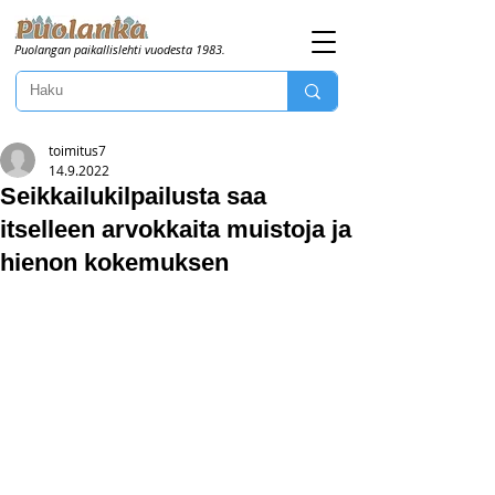
Puolangan paikallislehti vuodesta 1983.
toimitus7
14.9.2022
Seikkailukilpailusta saa
itselleen arvokkaita muistoja ja
hienon kokemuksen