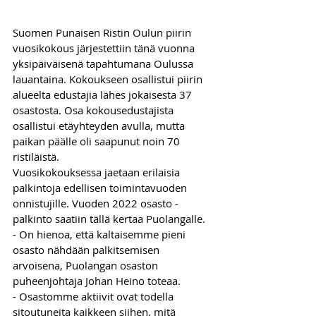
Suomen Punaisen Ristin Oulun piirin 
vuosikokous järjestettiin tänä vuonna 
yksipäiväisenä tapahtumana Oulussa 
lauantaina. Kokoukseen osallistui piirin 
alueelta edustajia lähes jokaisesta 37 
osastosta. Osa kokousedustajista 
osallistui etäyhteyden avulla, mutta 
paikan päälle oli saapunut noin 70 
ristiläistä.
Vuosikokouksessa jaetaan erilaisia 
palkintoja edellisen toimintavuoden 
onnistujille. Vuoden 2022 osasto -
palkinto saatiin tällä kertaa Puolangalle. 
- On hienoa, että kaltaisemme pieni 
osasto nähdään palkitsemisen 
arvoisena, Puolangan osaston 
puheenjohtaja Johan Heino toteaa. 
- Osastomme aktiivit ovat todella 
sitoutuneita kaikkeen siihen, mitä 