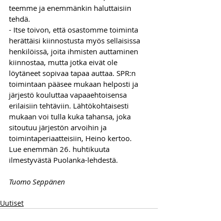
teemme ja enemmänkin haluttaisiin 
tehdä.
- Itse toivon, että osastomme toiminta 
herättäisi kiinnostusta myös sellaisissa 
henkilöissä, joita ihmisten auttaminen 
kiinnostaa, mutta jotka eivät ole 
löytäneet sopivaa tapaa auttaa. SPR:n 
toimintaan pääsee mukaan helposti ja 
järjestö kouluttaa vapaaehtoisensa 
erilaisiin tehtäviin. Lähtökohtaisesti 
mukaan voi tulla kuka tahansa, joka 
sitoutuu järjestön arvoihin ja 
toimintaperiaatteisiin, Heino kertoo.
Lue enemmän 26. huhtikuuta 
ilmestyvästä Puolanka-lehdestä.
Tuomo Seppänen
Uutiset