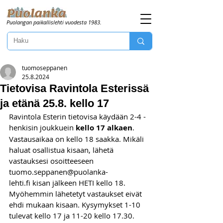
Puolangan paikallislehti vuodesta 1983.
tuomoseppanen
25.8.2024
Tietovisa Ravintola Esterissä
ja etänä 25.8. kello 17
Ravintola Esterin tietovisa käydään 2-4 -
henkisin joukkuein 
kello 17 alkaen
. 
Vastausaikaa on kello 18 saakka. Mikäli 
haluat osallistua kisaan, lähetä 
vastauksesi osoitteeseen 
tuomo.seppanen@puolanka-
lehti.fi
 kisan jälkeen HETI kello 18. 
Myöhemmin lähetetyt vastaukset eivät 
ehdi mukaan kisaan. Kysymykset 1-10 
tulevat kello 17 ja 11-20 kello 17.30. 