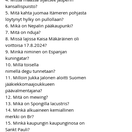
kansallispuisto?
5. Mitä kahta juomaa Itämeren pohjasta 
löytynyt hylky on pullollaan?
6. Mikä on Nepalin pääkaupunki?
7. Mitä on nduja?
8. Missä lajissa Kaisa Mäkäräinen oli 
voittoisa 17.8.2024?
9. Minkä niminen on Espanjan 
kuningatar?
10. Millä toisella 
nimellä degu tunnetaan?
11. Milloin Jukka Jalonen aloitti Suomen 
jääkiekkomaajoukkueen 
päävalmentajana?
12. Mitä on mewing?
13. Mikä on Spongilla lacustris?  
14. Minkä alkuaineen kemiallinen 
merkki on Br?
15. Minkä kaupungin kaupunginosa on 
Sankt Pauli?