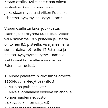
Kisaan osallistuville lähetetään oikeat 
vastaukset kisan jälkeen ja ne 
julkaistaan myös ensi viikon Puolanka-
lehdessä. Kysymykset kysyi Tuomo.
Visaan osallistui kaksi joukkuetta, 
Esterin ja Riskiryhmä Kuopiosta. Voiton 
vei Riskiryhmä 10,5 pisteellä ja Esterin 
oli toinen 8,5 pisteellä. Visa jälleen ensi 
sunnuntaina 1.9. kello 17 Esterissä ja 
netissä. Kysymykset kysyy Tuomo ja 
kaikki ovat tervetulleita visailemaan 
Esteriin tai netissä.
1. Minne palautettiin Ruotsiin Suomesta 
1800-luvulla viedyt pääkallot?
2. Mikä on jouhinahikas?
3. Mikä suomalainen elokuva on ehdolla 
Pohjoismaiden neuvoston 
elokuvapalkinnon saajaksi?
4. Missä maassa sijaitsee Jasperin 