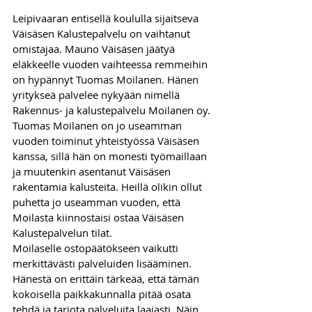
Leipivaaran entisellä koululla sijaitseva 
Väisäsen Kalustepalvelu on vaihtanut 
omistajaa. Mauno Väisäsen jäätyä 
eläkkeelle vuoden vaihteessa remmeihin 
on hypännyt Tuomas Moilanen. Hänen 
yritykseä palvelee nykyään nimellä 
Rakennus- ja kalustepalvelu Moilanen oy.
Tuomas Moilanen on jo useamman 
vuoden toiminut yhteistyössä Väisäsen 
kanssa, sillä hän on monesti työmaillaan 
ja muutenkin asentanut Väisäsen 
rakentamia kalusteita. Heillä olikin ollut 
puhetta jo useamman vuoden, että 
Moilasta kiinnostaisi ostaa Väisäsen 
Kalustepalvelun tilat. 
Moilaselle ostopäätökseen vaikutti 
merkittävästi palveluiden lisääminen. 
Hänestä on erittäin tärkeää, että tämän 
kokoisella paikkakunnalla pitää osata 
tehdä ja tarjota palveluita laajasti. Näin 