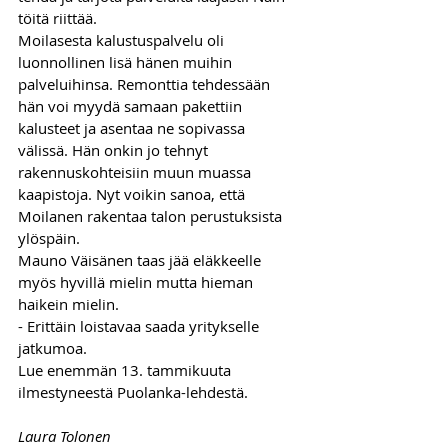
töitä riittää. 
Moilasesta kalustuspalvelu oli 
luonnollinen lisä hänen muihin 
palveluihinsa. Remonttia tehdessään 
hän voi myydä samaan pakettiin 
kalusteet ja asentaa ne sopivassa 
välissä. Hän onkin jo tehnyt 
rakennuskohteisiin muun muassa 
kaapistoja. Nyt voikin sanoa, että 
Moilanen rakentaa talon perustuksista 
ylöspäin.
Mauno Väisänen taas jää eläkkeelle 
myös hyvillä mielin mutta hieman 
haikein mielin. 
- Erittäin loistavaa saada yritykselle 
jatkumoa. 
Lue enemmän 13. tammikuuta 
ilmestyneestä Puolanka-lehdestä.
Laura Tolonen