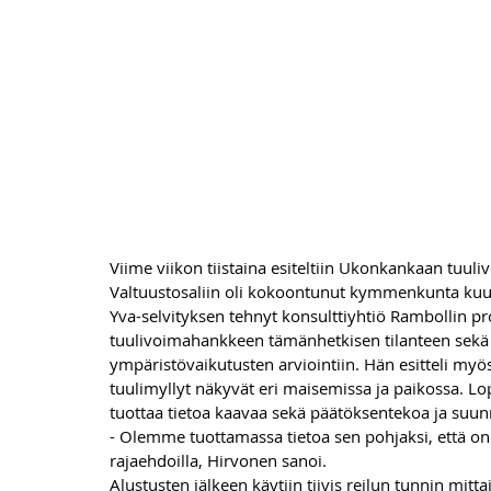
Viime viikon tiistaina esiteltiin Ukonkankaan tuul
Valtuustosaliin oli kokoontunut kymmenkunta kuul
Yva-selvityksen tehnyt konsulttiyhtiö Rambollin p
tuulivoimahankkeen tämänhetkisen tilanteen sekä R
ympäristövaikutusten arviointiin. Hän esitteli myös
tuulimyllyt näkyvät eri maisemissa ja paikossa. Lop
tuottaa tietoa kaavaa sekä päätöksentekoa ja suunn
- Olemme tuottamassa tietoa sen pohjaksi, että onk
rajaehdoilla, Hirvonen sanoi.
Alustusten jälkeen käytiin tiivis reilun tunnin mitt