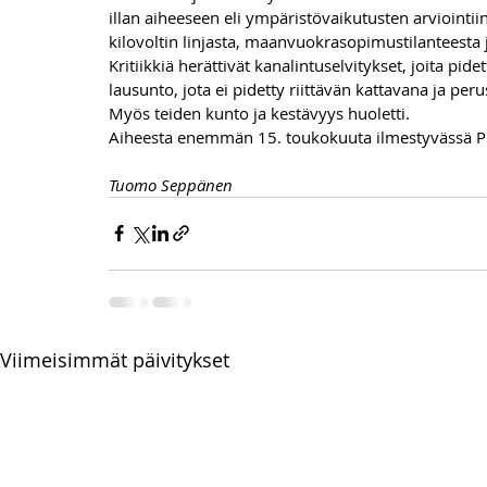
illan aiheeseen eli ympäristövaikutusten arvioint
kilovoltin linjasta, maanvuokrasopimustilanteesta j
Kritiikkiä herättivät kanalintuselvitykset, joita pid
lausunto, jota ei pidetty riittävän kattavana ja peru
Myös teiden kunto ja kestävyys huoletti.
Aiheesta enemmän 15. toukokuuta ilmestyvässä P
Tuomo Seppänen
Viimeisimmät päivitykset