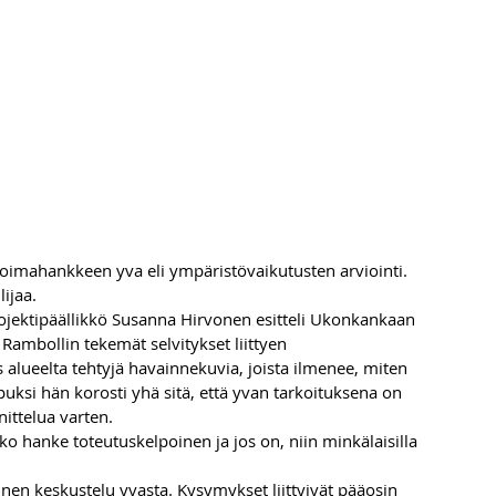
ivoimahankkeen yva eli ympäristövaikutusten arviointi. 
ijaa.
rojektipäällikkö Susanna Hirvonen esitteli Ukonkankaan 
ambollin tekemät selvitykset liittyen 
 alueelta tehtyjä havainnekuvia, joista ilmenee, miten 
uksi hän korosti yhä sitä, että yvan tarkoituksena on 
ittelua varten.
o hanke toteutuskelpoinen ja jos on, niin minkälaisilla 
ainen keskustelu yvasta. Kysymykset liittyivät pääosin 