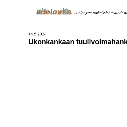
Puolangan paikallislehti vuodest
ETUSIVU
ILMOITUKSET
AVOIMUUSILMOITUS
T
14.5.2024
Ukonkankaan tuulivoimahankk