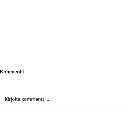
Kommentit
Kirjoita kommentti...
Pohjanoteeraus ei pettänyt
Fredrik Me
– yleisöä ei edes vesisade
Testametti 
hidastanut
kirpputorilt