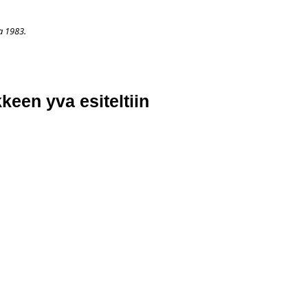
a 1983.
APAHTUMAT
LISÄÄ
ARKISTO
OSOITTEENMUUTOS
TI
een yva esiteltiin