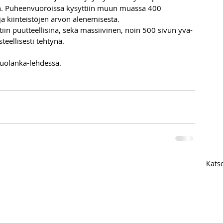
iin. Puheenvuoroissa kysyttiin muun muassa 400 
a kiinteistöjen arvon alenemisesta. 
ettiin puutteellisina, sekä massiivinen, noin 500 sivun yva-
steellisesti tehtynä.
uolanka-lehdessä.
Katso