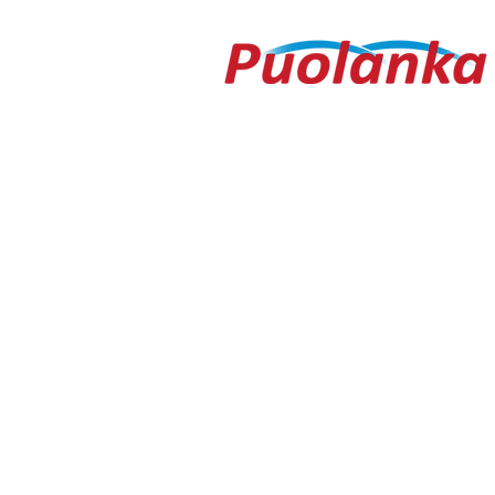
Ouluntie 1
89200 Puolanka
Puolanka-lehti ilmestyy keskiviikkois
AVOINNA
Arkisin ma-to 9.00-16.30, pe 9.00-16
TOIMITUS
toimitus@puolanka-lehti.fi
041 310 4182
Eija Luukkonen
eija.luukkonen@puolanka-lehti.fi
PÄÄTOIMITTAJA
Tuomo Seppänen
0500 774 904
tuomo.seppanen@puolanka-lehti.fi