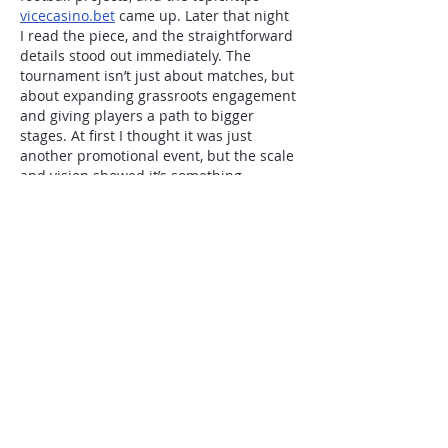
vicecasino.bet
 came up. Later that night 
I read the piece, and the straightforward 
details stood out immediately. The 
tournament isn’t just about matches, but 
about expanding grassroots engagement 
and giving players a path to bigger 
stages. At first I thought it was just 
another promotional event, but the scale 
and vision showed it’s something 
different.
Muokattu
Tykkää
vastaus
TILAA LEHTI
Ouluntie 1
89200 Puolanka
Puolanka-lehti ilmestyy keskiviikkoisin.