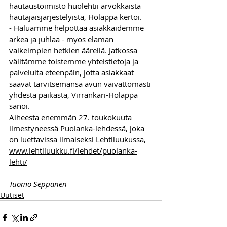
hautaustoimisto huolehtii arvokkaista 
hautajaisjärjestelyistä, Holappa kertoi.
- Haluamme helpottaa asiakkaidemme 
arkea ja juhlaa - myös elämän 
vaikeimpien hetkien äärellä. Jatkossa 
välitämme toistemme yhteistietoja ja 
palveluita eteenpäin, jotta asiakkaat 
saavat tarvitsemansa avun vaivattomasti 
yhdestä paikasta, Virrankari-Holappa 
sanoi.
Aiheesta enemmän 27. toukokuuta 
ilmestyneessä Puolanka-lehdessä, joka 
on luettavissa ilmaiseksi Lehtiluukussa, 
www.lehtiluukku.fi/lehdet/puolanka-
lehti/
Tuomo Seppänen
Uutiset