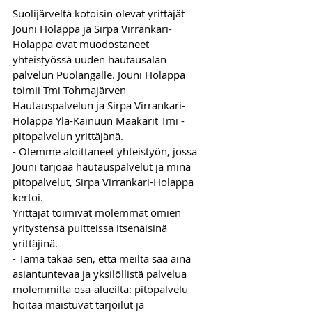
Suolijärveltä kotoisin olevat yrittäjät 
Jouni Holappa ja Sirpa Virrankari-
Holappa ovat muodostaneet 
yhteistyössä uuden hautausalan 
palvelun Puolangalle. Jouni Holappa 
toimii Tmi Tohmajärven 
Hautauspalvelun ja Sirpa Virrankari-
Holappa Ylä-Kainuun Maakarit Tmi -
pitopalvelun yrittäjänä.
- Olemme aloittaneet yhteistyön, jossa 
Jouni tarjoaa hautauspalvelut ja minä 
pitopalvelut, Sirpa Virrankari-Holappa 
kertoi.
Yrittäjät toimivat molemmat omien 
yritystensä puitteissa itsenäisinä 
yrittäjinä.
- Tämä takaa sen, että meiltä saa aina 
asiantuntevaa ja yksilöllistä palvelua 
molemmilta osa-alueilta: pitopalvelu 
hoitaa maistuvat tarjoilut ja 