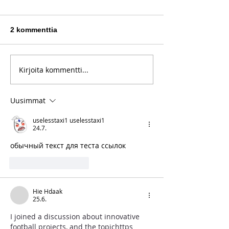
2 kommenttia
Kirjoita kommentti...
Fredrik Mennanderin
Linnunhaukkuj
Uusi Testametti löytyi
viihtyivät Hiet
kirpputorilta
Pirtillä
Uusimmat
uselesstaxi1 uselesstaxi1
24.7.
обычный текст для теста ссылок 
Tykkää
vastaus
Hie Hdaak
25.6.
I joined a discussion about innovative 
football projects, and the topichttps 