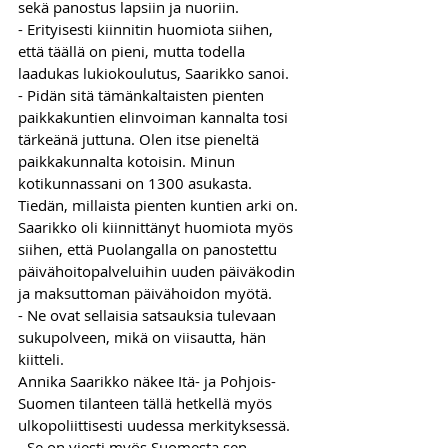
sekä panostus lapsiin ja nuoriin.
- Erityisesti kiinnitin huomiota siihen, 
että täällä on pieni, mutta todella 
laadukas lukiokoulutus, Saarikko sanoi.
- Pidän sitä tämänkaltaisten pienten 
paikkakuntien elinvoiman kannalta tosi 
tärkeänä juttuna. Olen itse pieneltä 
paikkakunnalta kotoisin. Minun 
kotikunnassani on 1300 asukasta. 
Tiedän, millaista pienten kuntien arki on.
Saarikko oli kiinnittänyt huomiota myös 
siihen, että Puolangalla on panostettu 
päivähoitopalveluihin uuden päiväkodin 
ja maksuttoman päivähoidon myötä.
- Ne ovat sellaisia satsauksia tulevaan 
sukupolveen, mikä on viisautta, hän 
kiitteli.
Annika Saarikko näkee Itä- ja Pohjois-
Suomen tilanteen tällä hetkellä myös 
ulkopoliittisesti uudessa merkityksessä.
- Se on viesti myös Suomesta sen 