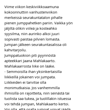
Viime viikon keskiviikkoaamuna 
kokoonnuttiin vanhustenviikon 
merkeissä seurakuntatalon pihalle 
pienen jumppahetken pariin. Vaikka yön 
jäljiltä olikin viileä ja kosteahko 
syysilma, niin aurinko alkoi juuri 
sopivasti paistaa pilvien lomasta. 
Jumpan jälkeen seurakuntasalissa oli 
kahvitarjoilu. 
Jumppatuokion piti pyynnöstä 
apteekkari Jaana Mahlakaarto. 
Mahlakaarrosta liike on lääke. 
- Semmoisilla ihan yksinkertaisilla 
liikkeillä jokainen voi jumpata. 
Liikkeiden ei tarvitse olla 
monimutkaisia. Jos vanhemmilla 
ihmisillä on rajoitteita, niin seinästä tai 
tuolista saa tukea, ja tuolillakin istuessa 
voi tehdä jumpan, Mahlakaarto kertoi.  
Voi olla, että osalla jumpat voivat jäädä 