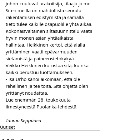
johon kuuluvat urakoitsija, tilaaja ja me. 
Siten meillä on mahdollista seurata 
rakentamisen edistymistä ja samalla 
tieto tulee kaikille osapuolille yhtä aikaa. 
Kokonaisvaltainen siltasuunnittelu vaatii 
hyvin monen asian yhtäaikaista 
hallintaa. Heikkinen kertoi, että alalla 
yrittäminen vaatii epävarmuuden 
sietämistä ja paineensietokykyä.
Veikko Heikkinen korostaa sitä, kuinka 
kaikki perustuu luottamukseen.
- Isä Urho sanoi aikoinaan, että ole 
rehellinen ja tee töitä. Sitä ohjetta olen 
yrittänyt noudattaa.
Lue enemmän 28. toukokuuta 
ilmestyneestä Puolanka-lehdestä.
Tuomo Seppänen
Uutiset