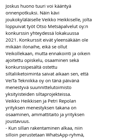
Joskus huono tuuri voi kääntyä 
onnenpotkuksi. Näin kävi 
joukokyläläiselle Veikko Heikkiselle, jolta 
loppuivat työt Otso Metsäpalvelut oy:n 
konkurssin yhteydessä lokakuussa 
2021. Konkurssit eivät yleensäkään ole 
mikään ilonaihe, eikä se ollut 
Veikollekaan, mutta ennakointi ja oikein 
ajoitettu opiskelu, osaaminen sekä 
konkurssipesältä ostettu 
siltaliiketoiminta saivat aikaan sen, että 
VeiTa Tekniikka oy on tänä päivänä 
menestyvä suunnittelutoimisto 
yksityisteiden siltaprojekteissa.
Veikko Heikkisen ja Petri Repolan 
yrityksen menestyksen takana on 
osaaminen, ammattitaito ja yrityksen 
joustavuus. 
- Kun sillan rakentaminen alkaa, niin 
silloin perustetaan WhatsApp-ryhmä, 