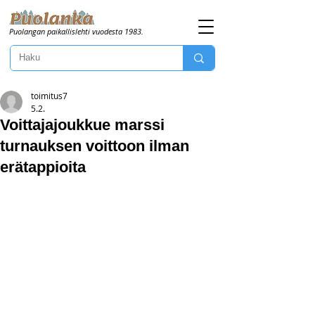
Puolangan paikallislehti vuodesta 1983.
toimitus7
5.2.
Voittajajoukkue marssi
turnauksen voittoon ilman
erätappioita