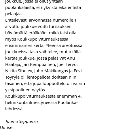
joukkue, jossa ei ollut yhtään 
puolankalaista, ei nykyistä eikä entistä 
pelaajaa.
Enteilevästi arvonnassa numerolle 1 
arvottu joukkue voitti turnauksen 
häviämättä erääkään, mikä taisi olla 
myös Koukkupolviturnauksessa 
ensimmäinen kerta. Yleensä arvotuissa 
joukkueissa taso vaihtelee, mutta tällä 
kertaa joukkue, jossa pelasivat Anu 
Haataja, Jari Kemppainen, Joel Tervo, 
Nikita Sibulev, Juho Mäkikangas ja Eevi 
Töyrylä oli lentopallotaidoiltaan niin 
tasainen, että jopa loppuottelu oli varsin 
yksipuolinen näytös.
Koukkupolviturnauksesta enemmän 4. 
helmikuuta ilmestyneessä Puolanka-
lehdessä.
Tuomo Seppänen
Uutiset