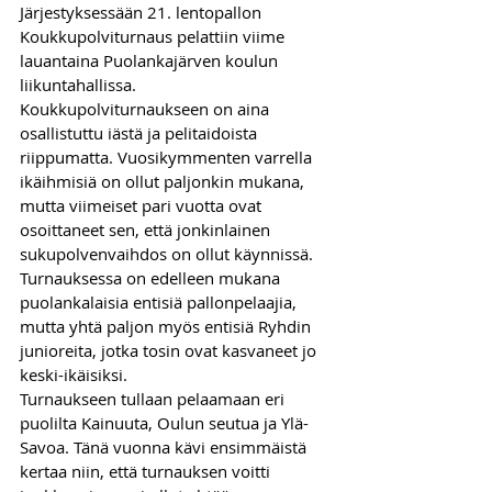
Järjestyksessään 21. lentopallon 
Koukkupolviturnaus pelattiin viime 
lauantaina Puolankajärven koulun 
liikuntahallissa.
Koukkupolviturnaukseen on aina 
osallistuttu iästä ja pelitaidoista 
riippumatta. Vuosikymmenten varrella 
ikäihmisiä on ollut paljonkin mukana, 
mutta viimeiset pari vuotta ovat 
osoittaneet sen, että jonkinlainen 
sukupolvenvaihdos on ollut käynnissä. 
Turnauksessa on edelleen mukana 
puolankalaisia entisiä pallonpelaajia, 
mutta yhtä paljon myös entisiä Ryhdin 
junioreita, jotka tosin ovat kasvaneet jo 
keski-ikäisiksi. 
Turnaukseen tullaan pelaamaan eri 
puolilta Kainuuta, Oulun seutua ja Ylä-
Savoa. Tänä vuonna kävi ensimmäistä 
kertaa niin, että turnauksen voitti 