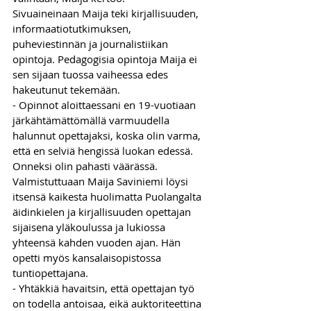
Sivuaineinaan Maija teki kirjallisuuden, 
informaatiotutkimuksen, 
puheviestinnän ja journalistiikan 
opintoja. Pedagogisia opintoja Maija ei 
sen sijaan tuossa vaiheessa edes 
hakeutunut tekemään. 
- Opinnot aloittaessani en 19-vuotiaan 
järkähtämättömällä varmuudella 
halunnut opettajaksi, koska olin varma, 
että en selviä hengissä luokan edessä. 
Onneksi olin pahasti väärässä.
Valmistuttuaan Maija Saviniemi löysi 
itsensä kaikesta huolimatta Puolangalta 
äidinkielen ja kirjallisuuden opettajan 
sijaisena yläkoulussa ja lukiossa 
yhteensä kahden vuoden ajan. Hän 
opetti myös kansalaisopistossa 
tuntiopettajana. 
- Yhtäkkiä havaitsin, että opettajan työ 
on todella antoisaa, eikä auktoriteettina 