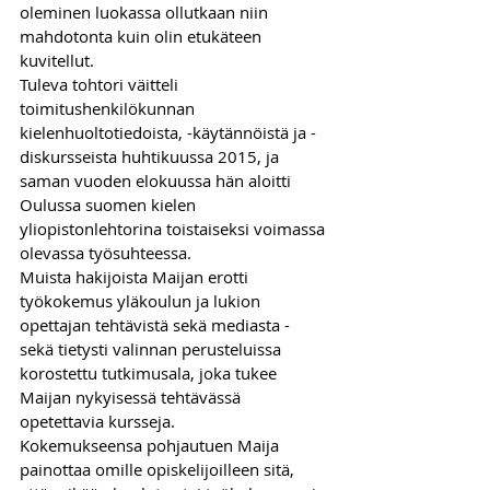
oleminen luokassa ollutkaan niin 
mahdotonta kuin olin etukäteen 
kuvitellut. 
Tuleva tohtori väitteli 
toimitushenkilökunnan 
kielenhuoltotiedoista, -käytännöistä ja -
diskursseista huhtikuussa 2015, ja 
saman vuoden elokuussa hän aloitti 
Oulussa suomen kielen 
yliopistonlehtorina toistaiseksi voimassa 
olevassa työsuhteessa.
Muista hakijoista Maijan erotti 
työkokemus yläkoulun ja lukion 
opettajan tehtävistä sekä mediasta - 
sekä tietysti valinnan perusteluissa 
korostettu tutkimusala, joka tukee 
Maijan nykyisessä tehtävässä 
opetettavia kursseja.
Kokemukseensa pohjautuen Maija 
painottaa omille opiskelijoilleen sitä, 