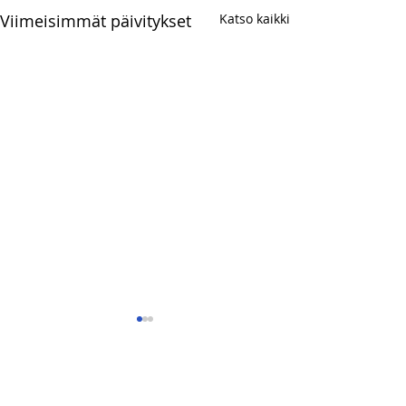
Viimeisimmät päivitykset
Katso kaikki
Kommentit