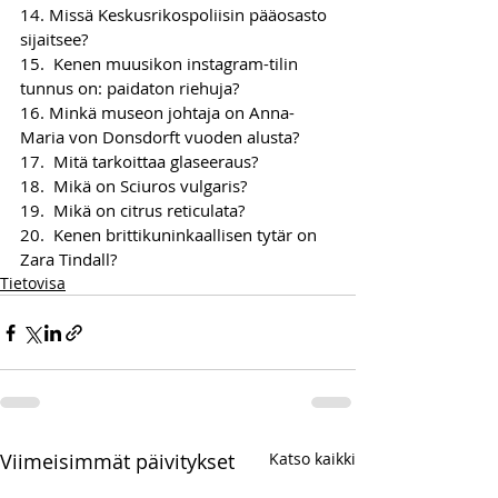
14. Missä Keskusrikospoliisin pääosasto 
sijaitsee?
15.  Kenen muusikon instagram-tilin 
tunnus on: paidaton riehuja?
16. Minkä museon johtaja on Anna-
Maria von Donsdorft vuoden alusta?
17.  Mitä tarkoittaa glaseeraus?
18.  Mikä on Sciuros vulgaris?
19.  Mikä on citrus reticulata?
20.  Kenen brittikuninkaallisen tytär on 
Zara Tindall?
Tietovisa
Viimeisimmät päivitykset
Katso kaikki