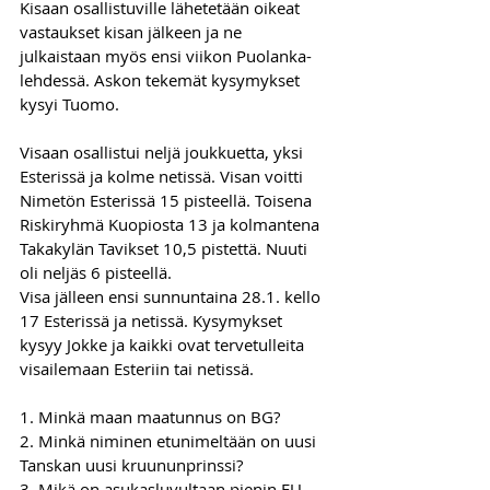
Kisaan osallistuville lähetetään oikeat 
vastaukset kisan jälkeen ja ne 
julkaistaan myös ensi viikon Puolanka-
lehdessä. Askon tekemät kysymykset 
kysyi Tuomo.
Visaan osallistui neljä joukkuetta, yksi 
Esterissä ja kolme netissä. Visan voitti 
Nimetön Esterissä 15 pisteellä. Toisena 
Riskiryhmä Kuopiosta 13 ja kolmantena 
Takakylän Tavikset 10,5 pistettä. Nuuti 
oli neljäs 6 pisteellä.
Visa jälleen ensi sunnuntaina 28.1. kello 
17 Esterissä ja netissä. Kysymykset 
kysyy Jokke ja kaikki ovat tervetulleita 
visailemaan Esteriin tai netissä.
1. Minkä maan maatunnus on BG?
2. Minkä niminen etunimeltään on uusi 
Tanskan uusi kruununprinssi?
3. Mikä on asukasluvultaan pienin EU-