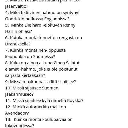
jäsenvaltio?
4. Mikä fiktiivinen hahmo on syntynyt 
Godrickin notkossa Englannissa?
5.  Minkä Die hard -elokuvan Renny 
Harlin ohjasi?
6. Kuinka monta tunnettua rengasta on 
Uranuksella?
7. Kuinka monta nen-loppuista 
kaupunkia on Suomessa?
8. Kuka on ainoa alkuperäinen Salatut 
elämät -hahmo, joka ei ole poistunut 
sarjasta kertaakaan?
9. Missä maakunnassa Iitti sijaitsee?
10. Missä sijaitsee Suomen 
Jääkärimuseo?
11. Missä sijaitsee kylä nimeltä Röykkä?
12. Minkä automerkin malli on 
Avendador?
13.  Kuinka monta koulupäivää on 
lukuvuodessa?