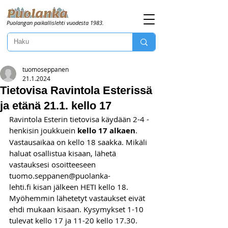
Puolangan paikallislehti vuodesta 1983.
tuomoseppanen
21.1.2024
Tietovisa Ravintola Esterissä
ja etänä 21.1. kello 17
Ravintola Esterin tietovisa käydään 2-4 -
henkisin joukkuein 
kello 17 alkaen
. 
Vastausaikaa on kello 18 saakka. Mikäli 
haluat osallistua kisaan, lähetä 
vastauksesi osoitteeseen 
tuomo.seppanen@puolanka-
lehti.fi
 kisan jälkeen HETI kello 18. 
Myöhemmin lähetetyt vastaukset eivät 
ehdi mukaan kisaan. Kysymykset 1-10 
tulevat kello 17 ja 11-20 kello 17.30. 