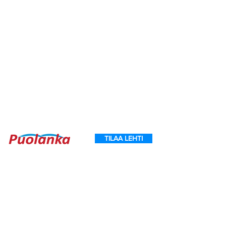
TILAA LEHTI
Ouluntie 1
89200 Puolanka
Puolanka-lehti ilmestyy keskiviikkoisin.
AVOINNA
Arkisin ma-to
9.00-16.30
, pe
9.00-16.00