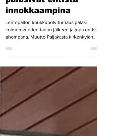
Lentopallon
koukkupolvet
palasivat entistä
innokkaampina
Lentopallon koukkupolviturnaus palasi
kolmen vuoden tauon jälkeen ja jopa entistä
ehompana. Muutto Paljakasta kirkonkylän
uuteen...