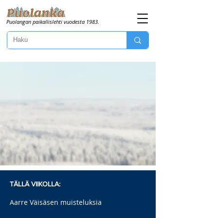
Puolangan paikallislehti vuodesta 1983.
TÄLLÄ VIIKOLLA:
Aarre Väisäsen muisteluksia